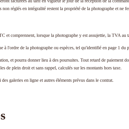
seront facturées au tarif en vigueur le jour de la réception de la comm
on réglés en intégralité restent la propriété de la photographe et ne fer
TTC et comprennent, lorsque la photographe y est assujettie, la TVA au t
e à l'ordre de la photographe ou espèces, tel qu'identifié en page 1 du p
tion, et pourra donner lieu à des poursuites. Tout retard de paiement do
s de plein droit et sans rappel, calculés sur les montants hors taxe.
 des galeries en ligne et autres éléments prévus dans le contrat.
es