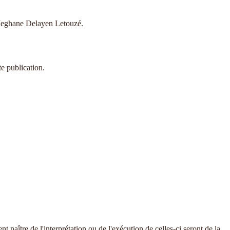
de Meghane Delayen Letouzé.
te publication.
ent naître de l'interprétation ou de l'exécution de celles-ci seront de la