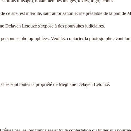
t les droits d’usage), notamment les images, textes, logo, icônes.
de ce site, est interdite, sauf autorisation écrite préalable de la part 
ne Delayen Letouzé s'expose à des poursuites judiciaires.
es personnes photographiées. Veuillez contacter la photographe avant tou
r. Elles sont toutes la propriété de Meghane Delayen Letouzé.
t régies par les lois françaises et toute contestation ou litiges qui pourrai